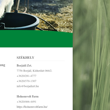
SZÉKHELY
ung
Borjádi Zrt.
7756 Borjád, Külterület 066/2.
+3620/281-4777
+3620/370-1307
info@borjadizrt.hu
Holnemvolt Farm
+3620/466-4491
https://holnemvoltfarm.hu/