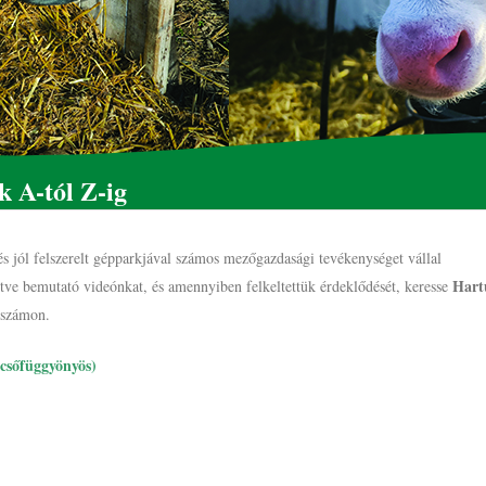
 A-tól Z-ig
és jól felszerelt gépparkjával számos mezőgazdasági tevékenységet vállal
Hart
etve bemutató videónkat, és amennyiben felkeltettük érdeklődését, keresse
nszámon.
, csőfüggyönyös)