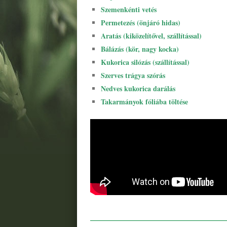
Szemenkénti vetés
Permetezés (önjáró hidas)
Aratás (kiközelítővel, szállítással)
Bálázás (kör, nagy kocka)
Kukorica silózás (szállítással)
Szerves trágya szórás
Nedves kukorica darálás
Takarmányok fóliába töltése