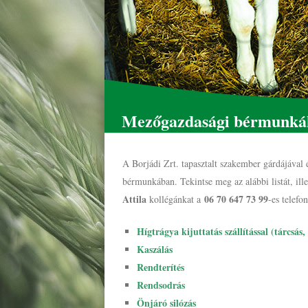
Mezőgazdasági bérmunkák
A Borjádi Zrt. tapasztalt szakember gárdájával 
bérmunkában. Tekintse meg az alábbi listát, ill
Attila
06 70 647 73 99
kollégánkat a
-es telefo
Hígtrágya kijuttatás szállítással (tárcsás
Kaszálás
Rendterítés
Rendsodrás
Önjáró silózás