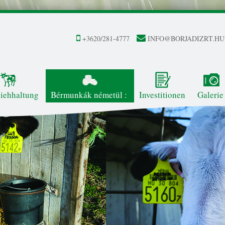
+3620/281-4777
INFO@BORJADIZRT.HU
iehhaltung
Bérmunkák németül :
Investitionen
Galerie