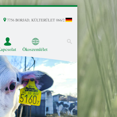
7756 BORJÁD, KÜLTERÜLET 066/2.
apcsolat
Ökoszemlélet