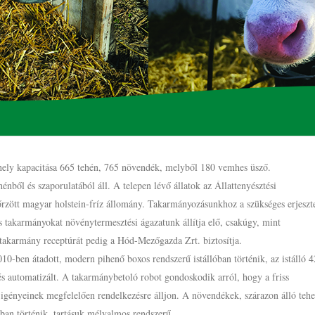
őhely kapacitása 665 tehén, 765 növendék, melyből 180 vemhes üsző.
hénből és szaporulatából áll. A telepen lévő állatok az Állattenyésztési
őrzött magyar holstein-fríz állomány. Takarmányozásunkhoz a szükséges erjeszte
 takarmányokat növénytermesztési ágazatunk állítja elő, csakúgy, mint
 takarmány receptúrát pedig a Hód-Mezőgazda Zrt. biztosítja.
10-ben átadott, modern pihenő boxos rendszerű istállóban történik, az istálló 
és automatizált. A takarmánybetoló robot gondoskodik arról, hogy a friss
 igényeinek megfelelően rendelkezésre álljon. A növendékek, szárazon álló teh
kban történik, tartásuk mélyalmos rendszerű.