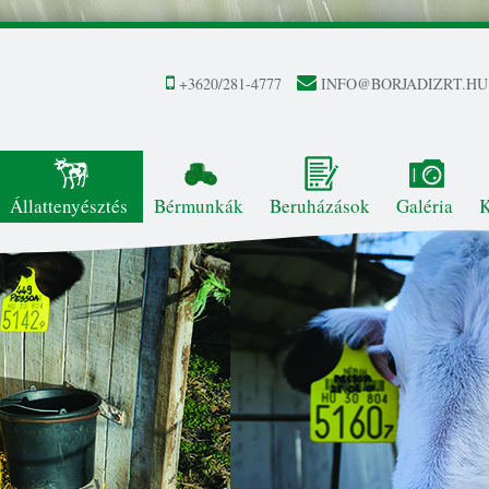
+3620/281-4777
INFO@BORJADIZRT.HU
Állattenyésztés
Bérmunkák
Beruházások
Galéria
K