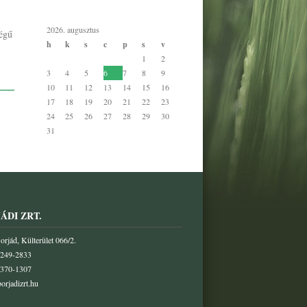
2026. augusztus
ségű
h
k
s
c
p
s
v
1
2
3
4
5
6
7
8
9
10
11
12
13
14
15
16
17
18
19
20
21
22
23
24
25
26
27
28
29
30
31
« jan
ÁDI ZRT.
rjád, Külterület 066/2.
/249-2833
/370-1307
orjadizrt.hu