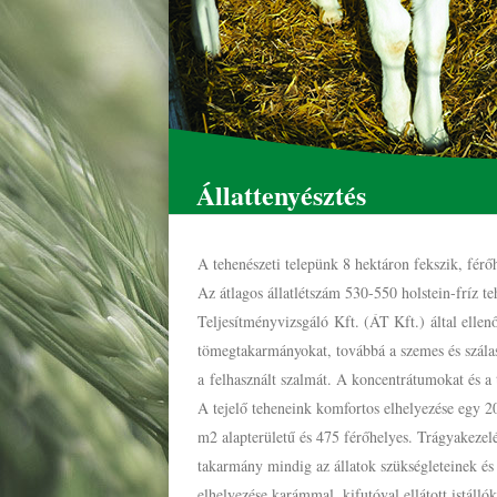
Állattenyésztés
A tehenészeti telepünk 8 hektáron fekszik, fér
Az átlagos állatlétszám 530-550 holstein-fríz te
Teljesítményvizsgáló Kft. (ÁT Kft.) által ellen
tömegtakarmányokat, továbbá a szemes és szálas
a felhasznált szalmát. A koncentrátumokat és a
A tejelő teheneink komfortos elhelyezése egy 20
m2 alapterületű és 475 férőhelyes. Trágyakezel
takarmány mindig az állatok szükségleteinek és
elhelyezése karámmal, kifutóval ellátott istálló