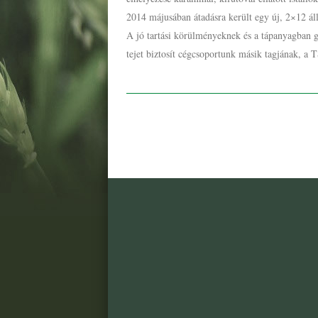
2014 májusában átadásra került egy új, 2×12 állá
A jó tartási körülményeknek és a tápanyagban 
tejet biztosít cégcsoportunk másik tagjának, a 