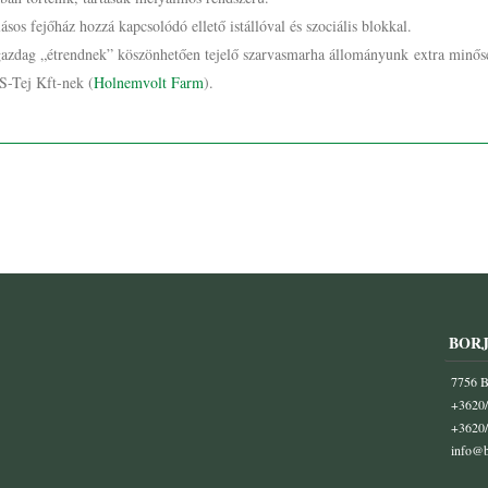
sos fejőház hozzá kapcsolódó ellető istállóval és szociális blokkal.
gazdag „étrendnek” köszönhetően tejelő szarvasmarha állományunk extra minő
TS-Tej Kft-nek (
Holnemvolt Farm
).
BORJ
7756 Bo
+3620
+3620
info@b