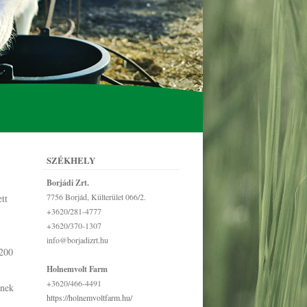
SZÉKHELY
Borjádi Zrt.
7756 Borjád, Külterület 066/2.
tt
+3620/281-4777
+3620/370-1307
info@borjadizrt.hu
4200
Holnemvolt Farm
+3620/466-4491
enek
https://holnemvoltfarm.hu/